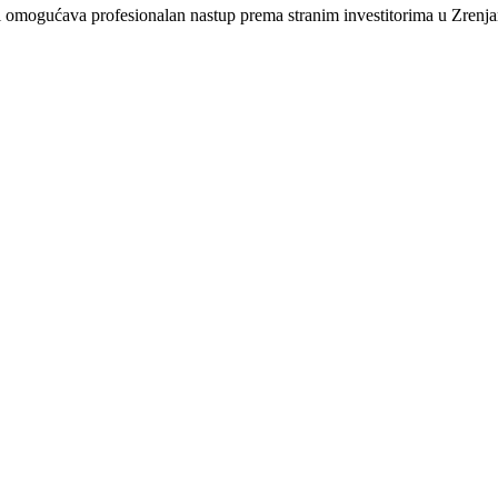
ta i omogućava profesionalan nastup prema stranim investitorima u Zrenja
rema EU standardima koje zahtevaju strani kupci
toru i kooperantskim odnosima sa stranim fabrikama
e koji prodaju preko nacionalnih e-commerce kanala
a izvozno orijentisane kompanije
ma u konkurenciji uslužnih delatnosti