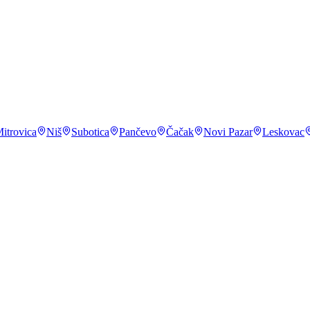
 mobilnog telefona
.
DataReportal, Digital: Serbia
,
2024
l: Serbia
,
2024
itrovica
Niš
Subotica
Pančevo
Čačak
Novi Pazar
Leskovac