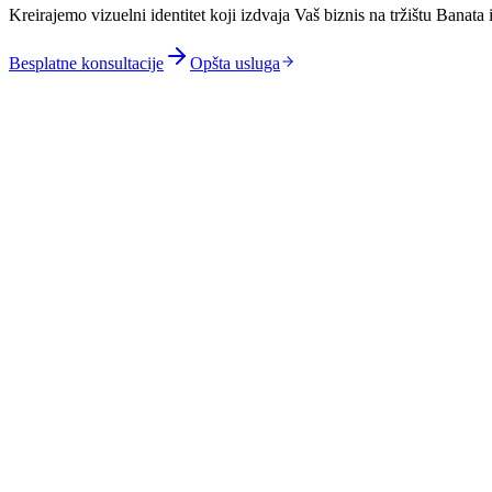
Kreirajemo vizuelni identitet koji izdvaja Vaš biznis na tržištu Bana
Besplatne konsultacije
Opšta usluga
Prilagođavamo dizajn ambalaže za prehrambenu industriju p
Kreiramo B2B brendove prilagođene autokomponentnom sek
Razvijamo vizuelne identitete za poljoprivredne proizvođač
Dizajniramo brend sisteme koji funkcionišu na više jezika z
Kreiramo lokalne brendove koji se izdvajaju na Google mapa