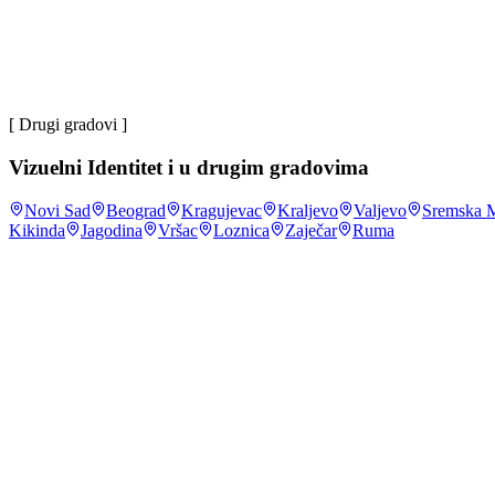
Jovan D.
većina
korisnika interneta u Srbiji na mrežu se povezuje preko
~4 mil
korisnika društvenih mreža u Srbiji
.
DataReportal, Digita
[ Drugi gradovi ]
Vizuelni Identitet
i u drugim gradovima
Novi Sad
Beograd
Kragujevac
Kraljevo
Valjevo
Sremska M
Kikinda
Jagodina
Vršac
Loznica
Zaječar
Ruma