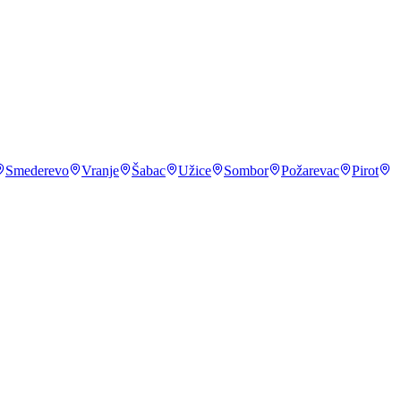
Smederevo
Vranje
Šabac
Užice
Sombor
Požarevac
Pirot