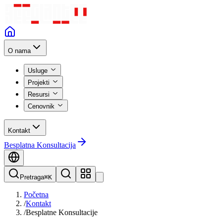
O nama
Usluge
Projekti
Resursi
Cenovnik
Kontakt
Besplatna Konsultacija
Pretraga
⌘K
Početna
/
Kontakt
/
Besplatne Konsultacije