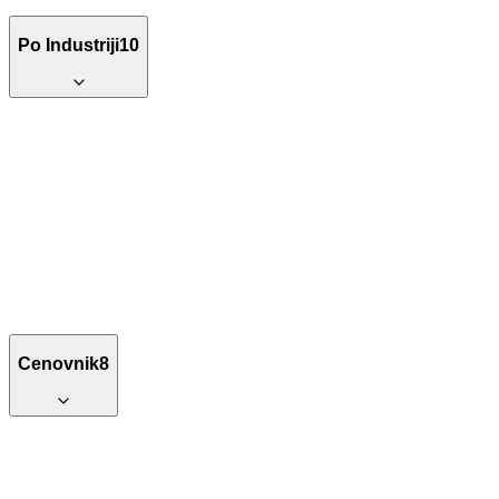
Po Industriji
10
Cenovnik
8