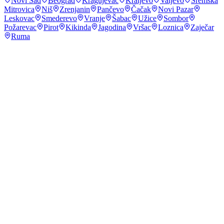
Novi Sad
Beograd
Kragujevac
Kraljevo
Valjevo
Sremska
Mitrovica
Niš
Zrenjanin
Pančevo
Čačak
Novi Pazar
Leskovac
Smederevo
Vranje
Šabac
Užice
Sombor
Požarevac
Pirot
Kikinda
Jagodina
Vršac
Loznica
Zaječar
Ruma