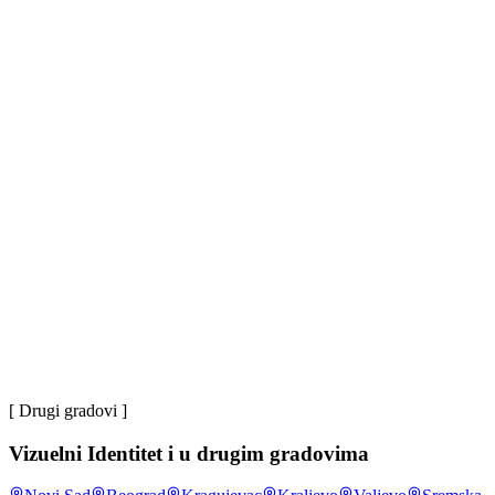
Rast upita
4.9/5
Ocena klijenata
Jovan D.
većina
korisnika interneta u Srbiji na mrežu se povezuje preko
mobilnog telefona
.
DataReportal, Digital: Serbia
,
2024
~4 mil
korisnika društvenih mreža u Srbiji
.
DataReportal,
Digital: Serbia
,
2024
[ Drugi gradovi ]
Vizuelni Identitet
i u drugim gradovima