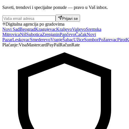
Saveti, trendovi i specijalne ponude — pravo u Vaš inbox.
Prijavi se
Digitalna agencija po gradovima
Novi Sad
Beograd
Kragujevac
Kraljevo
Valjevo
Sremska
Mitrovica
Niš
Subotica
Zrenjanin
Pančevo
Čačak
Novi
Pazar
Leskovac
Smederevo
Vranje
Šabac
Užice
Sombor
Požarevac
Pirot
K
Plaćanje:
Visa
Mastercard
PayPal
Račun
Rate