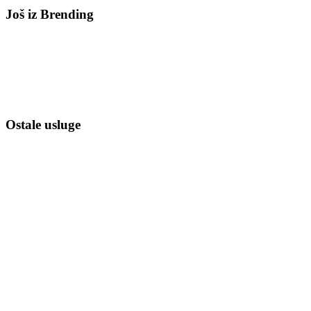
Još iz
Brending
Ostale usluge
Izrada Web Sajtova
Web Dizajn