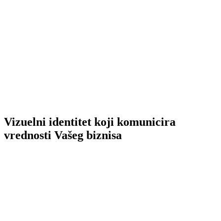
Usluge
Brending
Vizuelni identitet koji komunicira
vrednosti Vašeg biznisa
Prva 3 meseca
potpuno besplatno