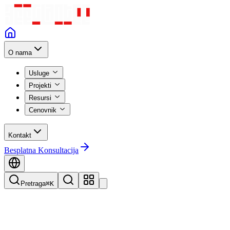
O nama
Usluge
Projekti
Resursi
Cenovnik
Kontakt
Besplatna Konsultacija
Pretraga
⌘K