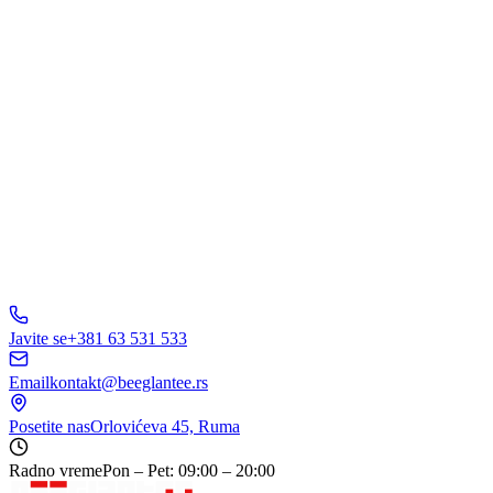
Pošaljite Upit
A
B
C
D
150+ biznisa
nam veruje
5.0
Javite se
+381 63 531 533
Email
kontakt@beeglantee.rs
Posetite nas
Orlovićeva 45, Ruma
Radno vreme
Pon – Pet: 09:00 – 20:00