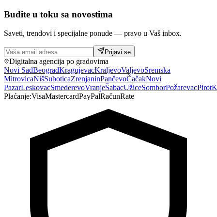
Budite u toku sa novostima
Saveti, trendovi i specijalne ponude — pravo u Vaš inbox.
Prijavi se
Digitalna agencija po gradovima
Novi Sad
Beograd
Kragujevac
Kraljevo
Valjevo
Sremska
Mitrovica
Niš
Subotica
Zrenjanin
Pančevo
Čačak
Novi
Pazar
Leskovac
Smederevo
Vranje
Šabac
Užice
Sombor
Požarevac
Pirot
K
Plaćanje:
Visa
Mastercard
PayPal
Račun
Rate