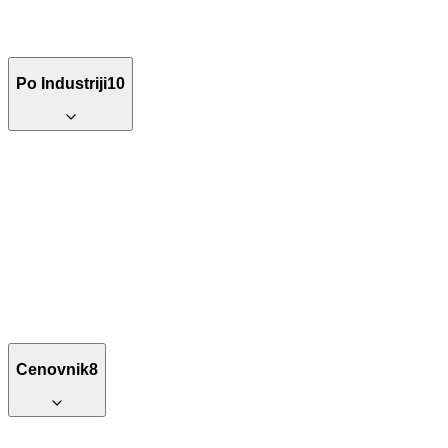
Po Industriji
10
Cenovnik
8