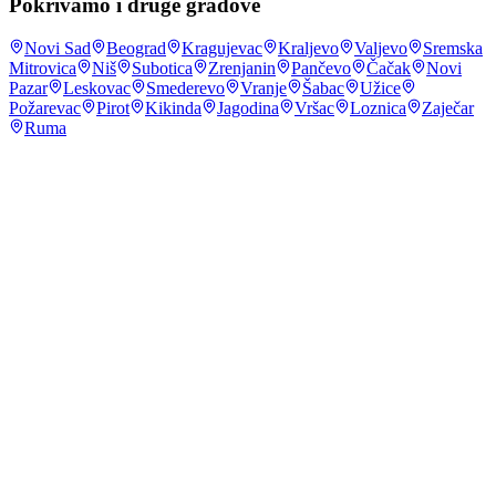
Pokrivamo i druge gradove
Novi Sad
Beograd
Kragujevac
Kraljevo
Valjevo
Sremska
Mitrovica
Niš
Subotica
Zrenjanin
Pančevo
Čačak
Novi
Pazar
Leskovac
Smederevo
Vranje
Šabac
Užice
Požarevac
Pirot
Kikinda
Jagodina
Vršac
Loznica
Zaječar
Ruma