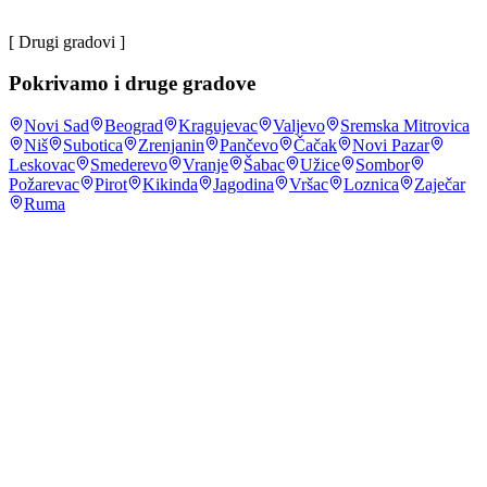
[ Drugi gradovi ]
Pokrivamo i druge gradove
Novi Sad
Beograd
Kragujevac
Valjevo
Sremska Mitrovica
Niš
Subotica
Zrenjanin
Pančevo
Čačak
Novi Pazar
Leskovac
Smederevo
Vranje
Šabac
Užice
Sombor
Požarevac
Pirot
Kikinda
Jagodina
Vršac
Loznica
Zaječar
Ruma