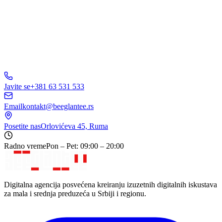
5.0
Javite se
+381 63 531 533
Email
kontakt@beeglantee.rs
Posetite nas
Orlovićeva 45, Ruma
Radno vreme
Pon – Pet: 09:00 – 20:00
Digitalna agencija posvećena kreiranju izuzetnih digitalnih iskustava
za mala i srednja preduzeća u Srbiji i regionu.