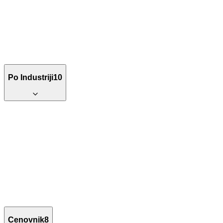
Po Industriji
10
Cenovnik
8