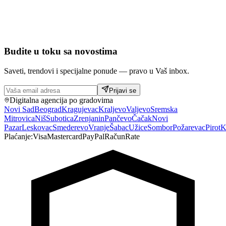
Budite u toku sa novostima
Saveti, trendovi i specijalne ponude — pravo u Vaš inbox.
Prijavi se
Digitalna agencija po gradovima
Novi Sad
Beograd
Kragujevac
Kraljevo
Valjevo
Sremska
Mitrovica
Niš
Subotica
Zrenjanin
Pančevo
Čačak
Novi
Pazar
Leskovac
Smederevo
Vranje
Šabac
Užice
Sombor
Požarevac
Pirot
K
Plaćanje:
Visa
Mastercard
PayPal
Račun
Rate