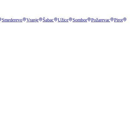
Smederevo
Vranje
Šabac
Užice
Sombor
Požarevac
Pirot