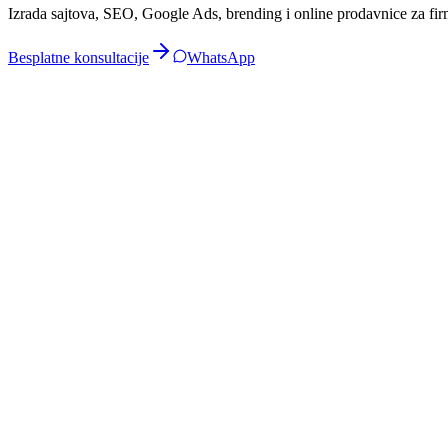
Izrada sajtova, SEO, Google Ads, brending i online prodavnice za fi
Besplatne konsultacije
WhatsApp
Web Dizajn
Izrada Web Sajtova
Profesionalni web sajtovi u Leskovcu za ugostitelje, proizvođače hrane
Digitalni Marketing