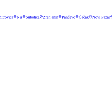
itrovica
Niš
Subotica
Zrenjanin
Pančevo
Čačak
Novi Pazar