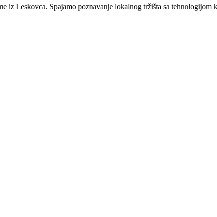
rme iz
Leskovca
. Spajamo poznavanje lokalnog tržišta sa tehnologijom ko
 i lokalne preduzetnike koji žele da iskoriste brend leskovačke kuhinje