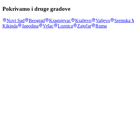
Pokrivamo i druge gradove
Novi Sad
Beograd
Kragujevac
Kraljevo
Valjevo
Sremska M
Kikinda
Jagodina
Vršac
Loznica
Zaječar
Ruma