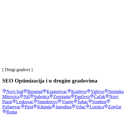
Marko P.
~83%
domaćinstava u Srbiji ima pristup internetu
.
Republički
zavod za statistiku (Upotreba IKT)
,
2023
većina
korisnika interneta u Srbiji na mrežu se povezuje preko
mobilnog telefona
.
DataReportal, Digital: Serbia
,
2024
~4 mil
korisnika društvenih mreža u Srbiji
.
DataReportal,
Digital: Serbia
,
2024
[ Drugi gradovi ]
SEO Optimizacija
i u drugim gradovima
Novi Sad
Beograd
Kragujevac
Kraljevo
Valjevo
Sremska
Mitrovica
Niš
Subotica
Zrenjanin
Pančevo
Čačak
Novi
Pazar
Leskovac
Smederevo
Vranje
Šabac
Sombor
Požarevac
Pirot
Kikinda
Jagodina
Vršac
Loznica
Zaječar
Ruma