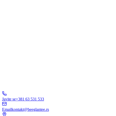
Šta Vas interesuje?
Web Dizajn
Brending
Marketing
E-Commerce
AI Rešenja
Ostalo
Pošaljite Upit
A
B
C
D
150+ biznisa
nam veruje
5.0
Javite se
+381 63 531 533
Email
kontakt@beeglantee.rs