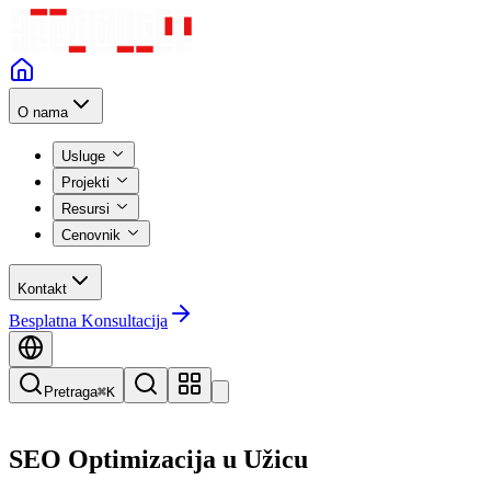
O nama
Usluge
Projekti
Resursi
Cenovnik
Kontakt
Besplatna Konsultacija
Pretraga
⌘K
SEO Optimizacija
u
Užicu