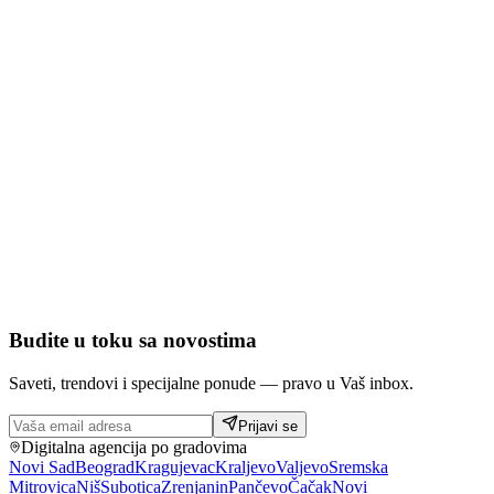
Budite u toku sa novostima
Saveti, trendovi i specijalne ponude — pravo u Vaš inbox.
Prijavi se
Digitalna agencija po gradovima
Novi Sad
Beograd
Kragujevac
Kraljevo
Valjevo
Sremska
Mitrovica
Niš
Subotica
Zrenjanin
Pančevo
Čačak
Novi