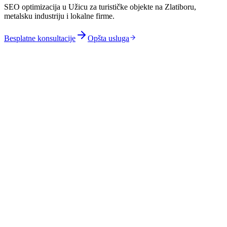
SEO optimizacija u Užicu za turističke objekte na Zlatiboru,
metalsku industriju i lokalne firme.
Besplatne konsultacije
Opšta usluga
Sezonsko SEO za smeštaj na Zlatiboru i Mokroj Gori sa