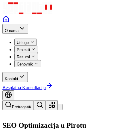
O nama
Usluge
Projekti
Resursi
Cenovnik
Kontakt
Besplatna Konsultacija
Pretraga
⌘K
SEO Optimizacija
u
Pirotu