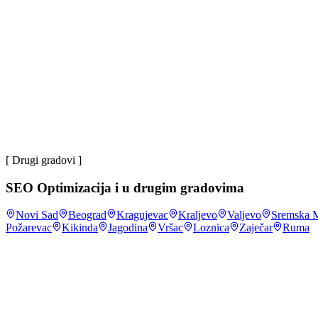
Marko P.
~83%
domaćinstava u Srbiji ima pristup internetu
.
Republički z
većina
korisnika interneta u Srbiji na mrežu se povezuje preko
~4 mil
korisnika društvenih mreža u Srbiji
.
DataReportal, Digita
[ Drugi gradovi ]
SEO Optimizacija
i u drugim gradovima
Novi Sad
Beograd
Kragujevac
Kraljevo
Valjevo
Sremska M
Požarevac
Kikinda
Jagodina
Vršac
Loznica
Zaječar
Ruma