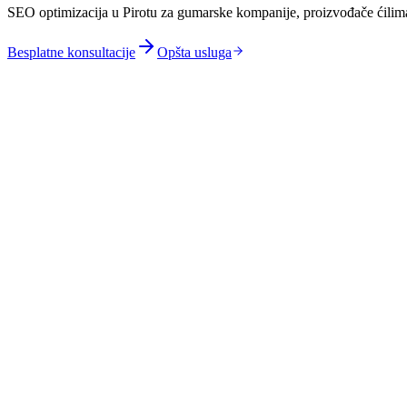
SEO optimizacija u Pirotu za gumarske kompanije, proizvođače ćilima 
Besplatne konsultacije
Opšta usluga
Optimizacija za zaštićene brendove pirotskog ćilima i kačkav
Višejezična SEO strategija (srpski/bugarski) za kompanije k
Google Business Profile optimizacija za turističke objekte na
B2B SEO za industrijsku zonu Pirot i kompanije koje sarađ
Lokalni SEO za agroturističke objekte u selima oko Pirota k