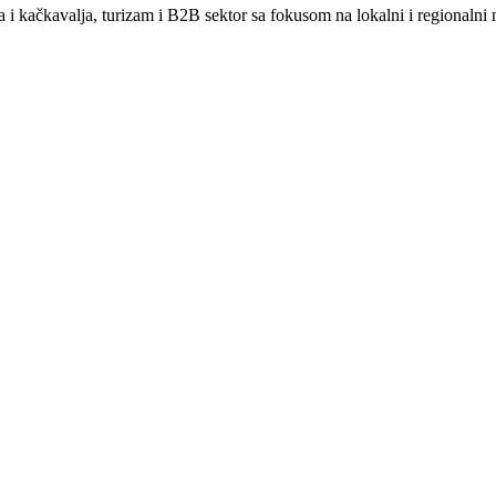
i kačkavalja, turizam i B2B sektor sa fokusom na lokalni i regionalni 
alja sa geolokacijskim targeting za autentične proizvode
oje posluju preko koridora 10 i sa bugarskim tržištem
 Staroj planini i tradicionalne zanatske radionice
uju sa Mišlen grupom
oji promovisaju tradicionalne proizvode