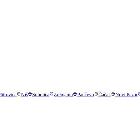
avod za statistiku (Upotreba IKT)
,
2023
 mobilnog telefona
.
DataReportal, Digital: Serbia
,
2024
l: Serbia
,
2024
itrovica
Niš
Subotica
Zrenjanin
Pančevo
Čačak
Novi Pazar