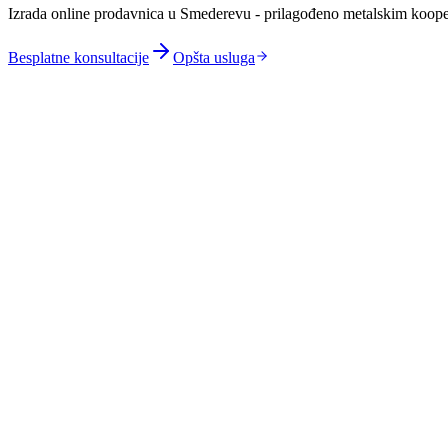
Izrada online prodavnica u Smederevu - prilagođeno metalskim koope
Besplatne konsultacije
Opšta usluga
Integracija sa B2B sistemima metalskih kooperanata za aut
Prilagođavanje zona dostave dunavskom koridoru i logistič
Specifične potrebe vinarskih prodavnica za direktnu prodaju
Optimizacija za mobilne uređaje s obzirom na visok broj klij
Povezivanje sa dunavskim transportnim sistemima za praćenje