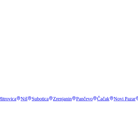
avod za statistiku (Upotreba IKT)
,
2023
 mobilnog telefona
.
DataReportal, Digital: Serbia
,
2024
 godine u godinu
.
Republički zavod za statistiku
,
2023
itrovica
Niš
Subotica
Zrenjanin
Pančevo
Čačak
Novi Pazar