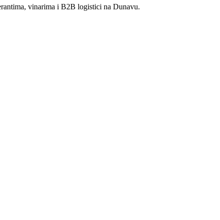
rantima, vinarima i B2B logistici na Dunavu.
omatsko upravljanje katalogom delova i komponenti
kim centrima u Slobodnoj zoni
 smederevskih vina sa prezentacijom berbe i terroir-a
enata iz Beograda koji pristupaju lokalno
 pošiljki kroz lučke terminale