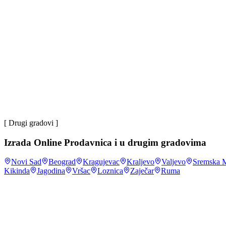
Marko P.
~83%
domaćinstava u Srbiji ima pristup internetu
.
Republički z
većina
korisnika interneta u Srbiji na mrežu se povezuje preko
stalan rast
vrednosti onlajn maloprodaje (e-trgovine) u Srbiji iz
[ Drugi gradovi ]
Izrada Online Prodavnica
i u drugim gradovima
Novi Sad
Beograd
Kragujevac
Kraljevo
Valjevo
Sremska M
Kikinda
Jagodina
Vršac
Loznica
Zaječar
Ruma