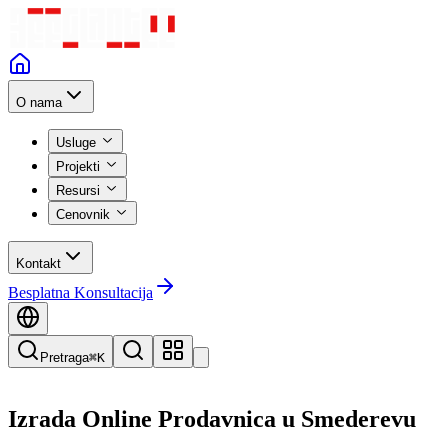
O nama
Usluge
Projekti
Resursi
Cenovnik
Kontakt
Besplatna Konsultacija
Pretraga
⌘K
Izrada Online Prodavnica
u
Smederevu