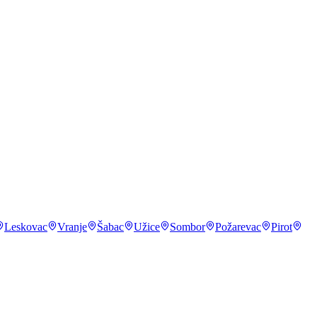
Leskovac
Vranje
Šabac
Užice
Sombor
Požarevac
Pirot