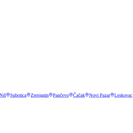
avod za statistiku (Upotreba IKT)
,
2023
 mobilnog telefona
.
DataReportal, Digital: Serbia
,
2024
 godine u godinu
.
Republički zavod za statistiku
,
2023
Niš
Subotica
Zrenjanin
Pančevo
Čačak
Novi Pazar
Leskovac