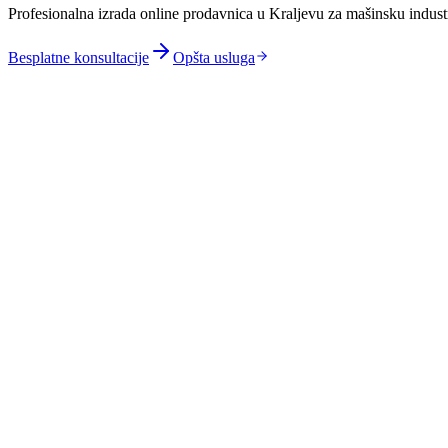
Profesionalna izrada online prodavnica u Kraljevu za mašinsku indust
Besplatne konsultacije
Opšta usluga
Integracija sa logističkim centrima u Kraljevu zbog pozicij
Prilagođavanje sezonskim pikovima banjskog i planinskog t
B2B funkcionalnosti za kooperante i dobavljače Fabrike va
Pokrivanje gravitacionog područja Vrnjačka Banja, Raška,
Specifične kategorije za drvnu industriju, mašinske delove i 