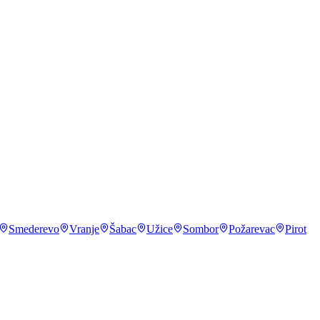
Smederevo
Vranje
Šabac
Užice
Sombor
Požarevac
Pirot