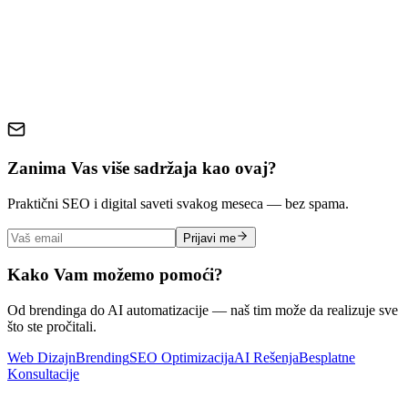
rebranding
brand strategy
business growth
brand identity
marketing
Zanima Vas više sadržaja kao ovaj?
Praktični SEO i digital saveti svakog meseca — bez spama.
Prijavi me
Kako Vam možemo pomoći?
Od brendinga do AI automatizacije — naš tim može da realizuje sve
što ste pročitali.
Web Dizajn
Brending
SEO Optimizacija
AI Rešenja
Besplatne
Konsultacije