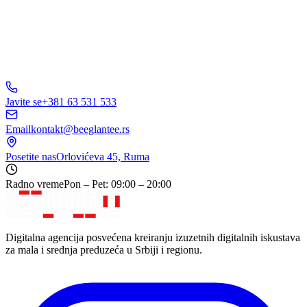
Javite se
+381 63 531 533
Email
kontakt@beeglantee.rs
Posetite nas
Orlovićeva 45, Ruma
Radno vreme
Pon – Pet: 09:00 – 20:00
Digitalna agencija posvećena kreiranju izuzetnih digitalnih iskustava
za mala i srednja preduzeća u Srbiji i regionu.