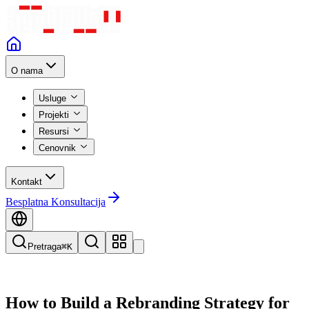
O nama
Usluge
Projekti
Resursi
Cenovnik
Kontakt
Besplatna Konsultacija
Pretraga
⌘K
How to Build a Rebranding Strategy for