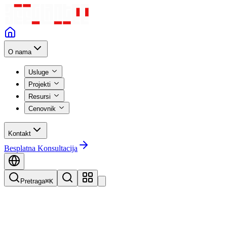
O nama
Usluge
Projekti
Resursi
Cenovnik
Kontakt
Besplatna Konsultacija
Pretraga
⌘K