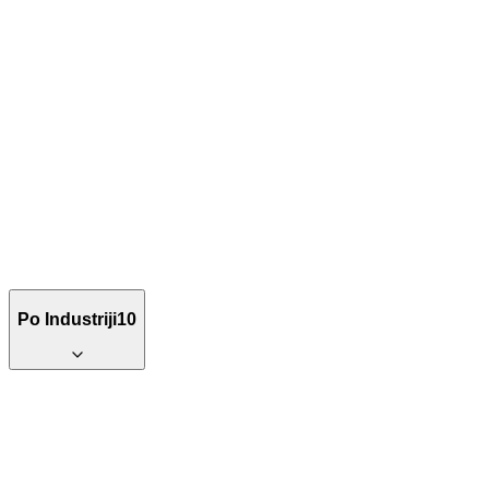
Po Industriji
10