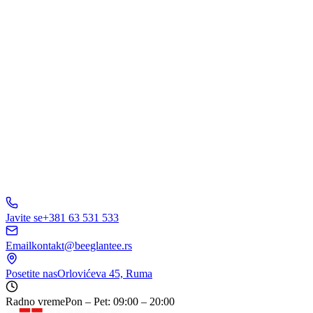
Pošaljite Upit
A
B
C
D
150+ biznisa
nam veruje
5.0
Javite se
+381 63 531 533
Email
kontakt@beeglantee.rs
Posetite nas
Orlovićeva 45, Ruma
Radno vreme
Pon – Pet: 09:00 – 20:00