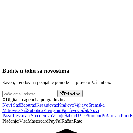
Budite u toku sa novostima
Saveti, trendovi i specijalne ponude — pravo u Vaš inbox.
Prijavi se
Digitalna agencija po gradovima
Novi Sad
Beograd
Kragujevac
Kraljevo
Valjevo
Sremska
Mitrovica
Niš
Subotica
Zrenjanin
Pančevo
Čačak
Novi
Pazar
Leskovac
Smederevo
Vranje
Šabac
Užice
Sombor
Požarevac
Pirot
K
Plaćanje:
Visa
Mastercard
PayPal
Račun
Rate