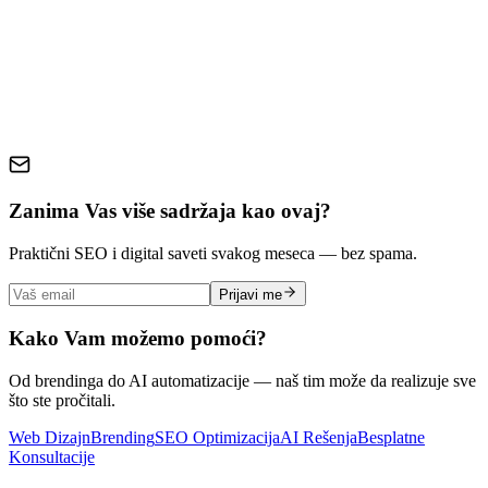
local SEO
service business
Google Business Profile
local
search
online reviews
small business marketing
Zanima Vas više sadržaja kao ovaj?
Praktični SEO i digital saveti svakog meseca — bez spama.
Prijavi me
Kako Vam možemo pomoći?
Od brendinga do AI automatizacije — naš tim može da realizuje sve
što ste pročitali.
Web Dizajn
Brending
SEO Optimizacija
AI Rešenja
Besplatne
Konsultacije