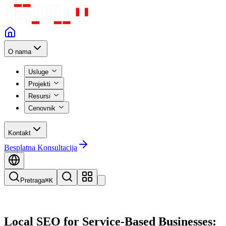
O nama
Usluge
Projekti
Resursi
Cenovnik
Kontakt
Besplatna Konsultacija
Pretraga
⌘K
Local SEO for Service-Based Businesses: