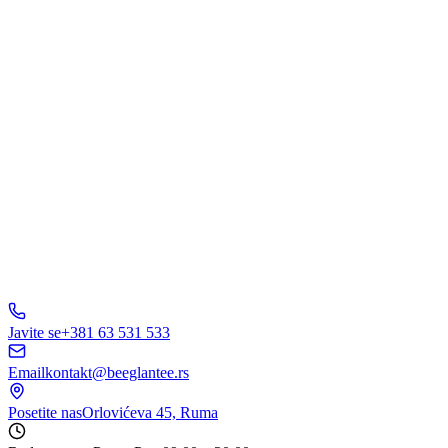
Ostalo
Pošaljite Upit
A
B
C
D
150+ biznisa
nam veruje
5.0
Javite se
+381 63 531 533
Email
kontakt@beeglantee.rs
Posetite nas
Orlovićeva 45, Ruma