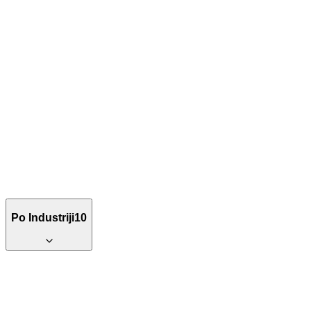
Po Industriji
10