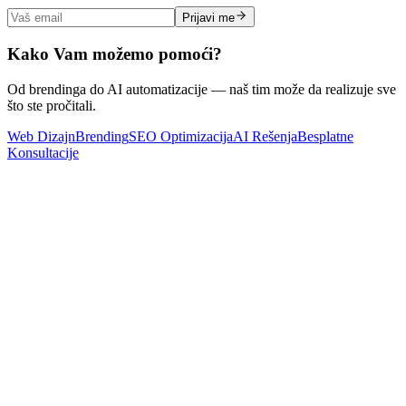
Prijavi me
Kako Vam možemo pomoći?
Od brendinga do AI automatizacije — naš tim može da realizuje sve
što ste pročitali.
Web Dizajn
Brending
SEO Optimizacija
AI Rešenja
Besplatne
Konsultacije
SEO
E-E-A-T faktori u SEO-u: Kako stručnost, iskustvo i autoritet
grade poverenje na Google-u
Pročitaj Više
Marketing