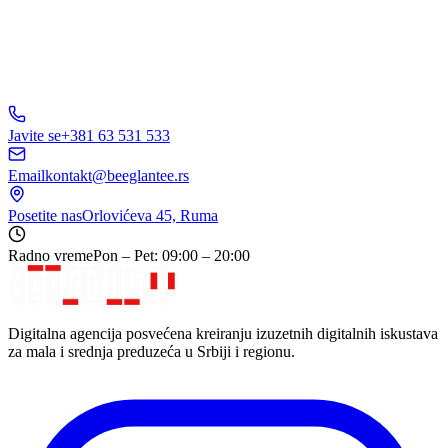
Javite se
+381 63 531 533
Email
kontakt@beeglantee.rs
Posetite nas
Orlovićeva 45, Ruma
Radno vreme
Pon – Pet: 09:00 – 20:00
Digitalna agencija posvećena kreiranju izuzetnih digitalnih iskustava
za mala i srednja preduzeća u Srbiji i regionu.