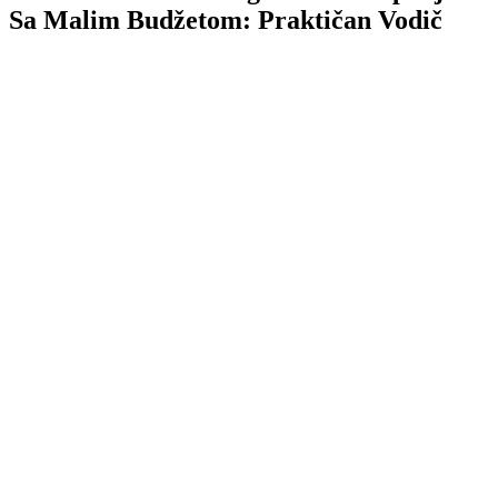
Sa Malim Budžetom: Praktičan Vodič
TL;DR
Google Ads