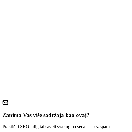
Priprema Pre Pokretanja Kampanje
Strategije Za Optimalno Trošenje Budžeta
Kreiranje Efikasnih Oglasa Sa Malim Budžetom
Praćenje i Optimizacija Performansi
Napredni Saveti Za Male Budžete
Česte Greške i Kako ih Izbećí
Zaključak
google ads
mali budžet
ppc kampanje
digitalno oglašavanje
marketing strategija
optimizacija troškova
Zanima Vas više sadržaja kao ovaj?
Praktični SEO i digital saveti svakog meseca — bez spama.