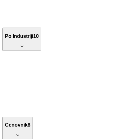
Po Industriji
10
Cenovnik
8