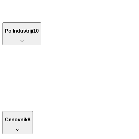
Po Industriji
10
Cenovnik
8