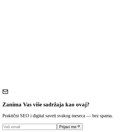
What AI Web Design Tools Actually Do Well
Where AI Web Design Tools Fall Short
What a Professional Designer Brings to the Table
How to Decide: Key Questions to Ask Yourself
The Hybrid Approach: Getting the Best of Both
Making the Right Call for Your Business
AI web design
hiring a designer
website builders
web design
tools
small business websites
branding
Zanima Vas više sadržaja kao ovaj?
Praktični SEO i digital saveti svakog meseca — bez spama.
Prijavi me