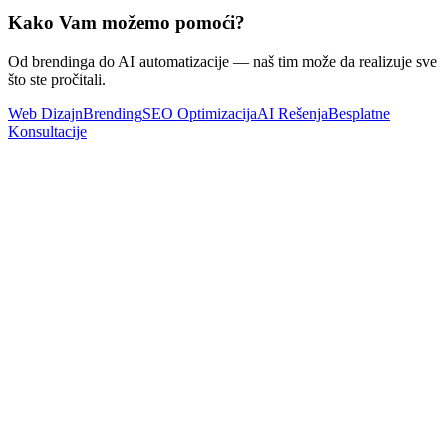
Kako Vam možemo pomoći?
Od brendinga do AI automatizacije — naš tim može da realizuje sve
što ste pročitali.
Web Dizajn
Brending
SEO Optimizacija
AI Rešenja
Besplatne
Konsultacije