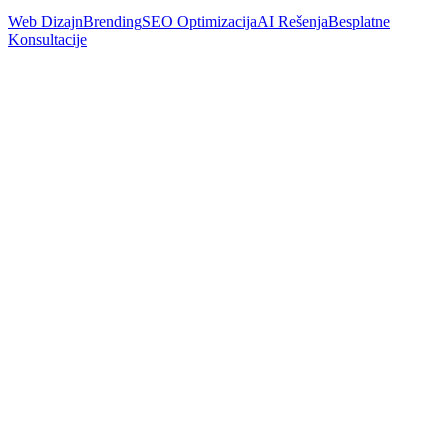
Web Dizajn
Brending
SEO Optimizacija
AI Rešenja
Besplatne
Konsultacije
Marketing
Digitalni Marketing u Novom Sadu i Gradovima Srbije: Vodič
za Mala Preduzeća
Pročitaj Više
SEO
SEO za lokalni biznis u malom gradu: Kako da budete prvi na
Google-u
Pročitaj Više
SEO
SEO Optimizacija za Lokalni Biznis u Novom Sadu: Kompletan