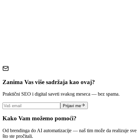
Zaključak
google ads
restoran marketing
mali budžet
digitalno oglašavanje
lokalni marketing
ppc kampanje
Zanima Vas više sadržaja kao ovaj?
Praktični SEO i digital saveti svakog meseca — bez spama.
Prijavi me
Kako Vam možemo pomoći?
Od brendinga do AI automatizacije — naš tim može da realizuje sve
što ste pročitali.