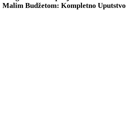
Malim Budžetom: Kompletno Uputstvo
TL;DR
Google Ads
Restoran
Google Ads
ograničenim
budžetom