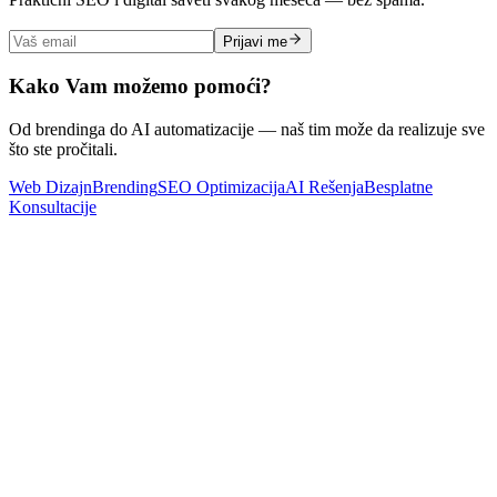
Prijavi me
Kako Vam možemo pomoći?
Od brendinga do AI automatizacije — naš tim može da realizuje sve
što ste pročitali.
Web Dizajn
Brending
SEO Optimizacija
AI Rešenja
Besplatne
Konsultacije
Web Dizajn
Kako izabrati firmu za izradu sajta u Srbiji (i koliko to zaista
košta)
Pročitaj Više