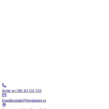
Šta Vas interesuje?
Web Dizajn
Brending
Marketing
E-Commerce
AI Rešenja
Ostalo
Pošaljite Upit
A
B
C
D
150+ biznisa
nam veruje
5.0
Javite se
+381 63 531 533
Email
kontakt@beeglantee.rs