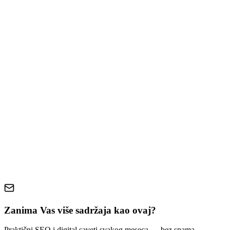
What Actually Drives Results in a Redesign
Clear messaging and structure
Speed and technical performance
Mobile-first design
Conversion paths
SEO foundations
When a Redesign Might Not Be Worth It
How to Plan a Redesign That Pays Off
Conclusion
website redesign
small business
ROI
conversion optimization
web design strategy
Zanima Vas više sadržaja kao ovaj?
Praktični SEO i digital saveti svakog meseca — bez spama.