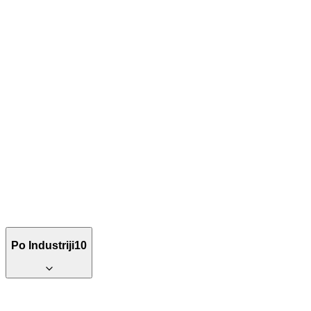
Po Industriji
10