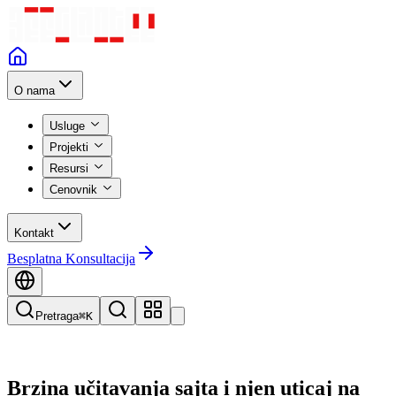
O nama
Usluge
Projekti
Resursi
Cenovnik
Kontakt
Besplatna Konsultacija
Pretraga
⌘K
Brzina učitavanja sajta i njen uticaj na