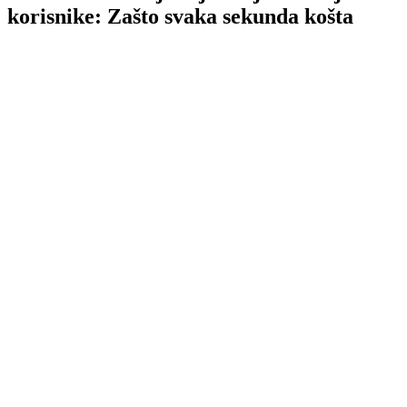
korisnike: Zašto svaka sekunda košta
TL;DR
Brzina
učitavanja sajta