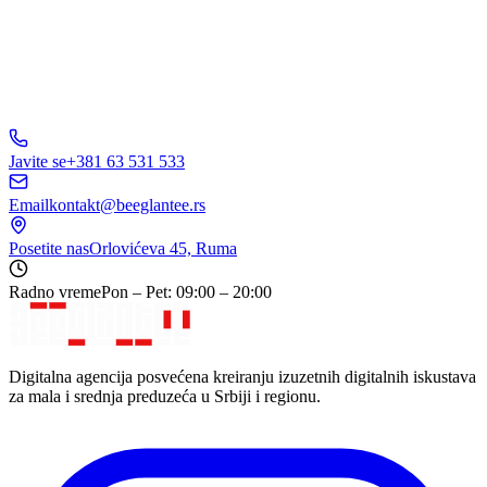
Javite se
+381 63 531 533
Email
kontakt@beeglantee.rs
Posetite nas
Orlovićeva 45, Ruma
Radno vreme
Pon – Pet: 09:00 – 20:00
Digitalna agencija posvećena kreiranju izuzetnih digitalnih iskustava
za mala i srednja preduzeća u Srbiji i regionu.