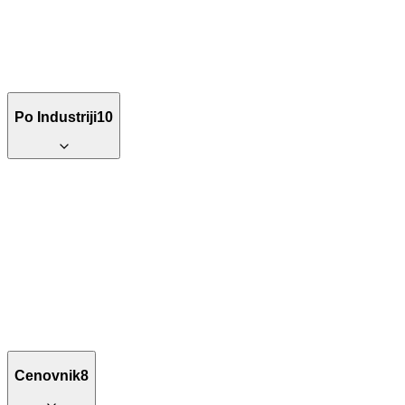
Po Industriji
10
Cenovnik
8