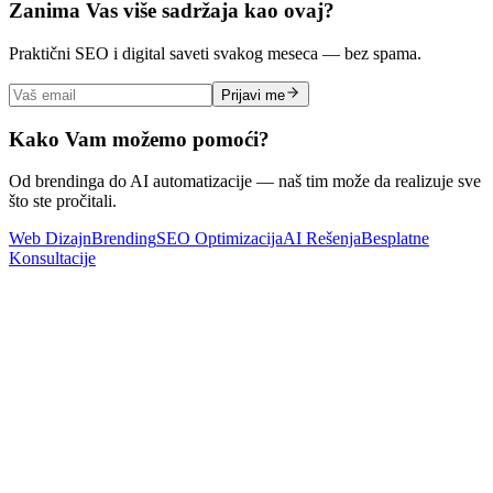
Zanima Vas više sadržaja kao ovaj?
Praktični SEO i digital saveti svakog meseca — bez spama.
Prijavi me
Kako Vam možemo pomoći?
Od brendinga do AI automatizacije — naš tim može da realizuje sve
što ste pročitali.
Web Dizajn
Brending
SEO Optimizacija
AI Rešenja
Besplatne
Konsultacije
SEO
Zero-Click Pretraga: Strategija Sadržaja za AI Alatke
Pročitaj Više