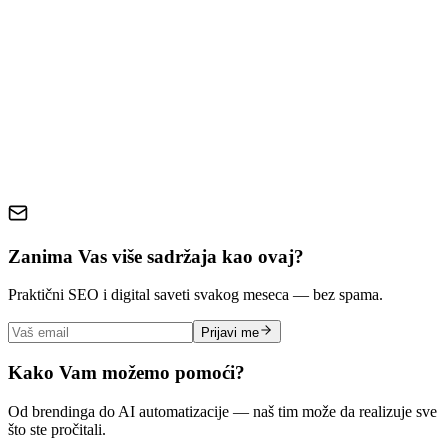
brand guidelines
brand identity
small business branding
brand
consistency
brand strategy
Zanima Vas više sadržaja kao ovaj?
Praktični SEO i digital saveti svakog meseca — bez spama.
Prijavi me
Kako Vam možemo pomoći?
Od brendinga do AI automatizacije — naš tim može da realizuje sve
što ste pročitali.