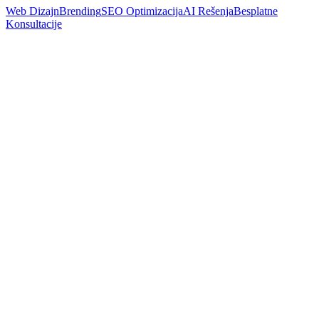
Web Dizajn
Brending
SEO Optimizacija
AI Rešenja
Besplatne
Konsultacije