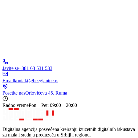
C
D
150+ biznisa
nam veruje
5.0
Javite se
+381 63 531 533
Email
kontakt@beeglantee.rs
Posetite nas
Orlovićeva 45, Ruma
Radno vreme
Pon – Pet: 09:00 – 20:00
Digitalna agencija posvećena kreiranju izuzetnih digitalnih iskustava
za mala i srednja preduzeća u Srbiji i regionu.