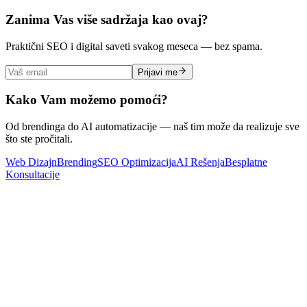
Zanima Vas više sadržaja kao ovaj?
Praktični SEO i digital saveti svakog meseca — bez spama.
Prijavi me
Kako Vam možemo pomoći?
Od brendinga do AI automatizacije — naš tim može da realizuje sve
što ste pročitali.
Web Dizajn
Brending
SEO Optimizacija
AI Rešenja
Besplatne
Konsultacije
SEO
SEO za lokalni biznis u malom gradu: Kako da budete prvi na
Google-u