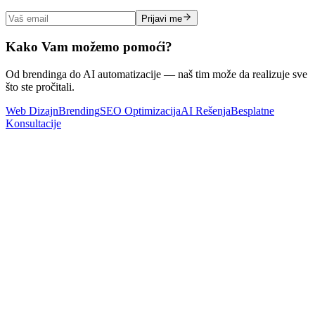
Prijavi me
Kako Vam možemo pomoći?
Od brendinga do AI automatizacije — naš tim može da realizuje sve
što ste pročitali.
Web Dizajn
Brending
SEO Optimizacija
AI Rešenja
Besplatne
Konsultacije
Web Dizajn
Kako izabrati firmu za izradu sajta u Srbiji (i koliko to zaista
košta)
Pročitaj Više