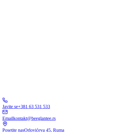
Šta Vas interesuje?
Web Dizajn
Brending
Marketing
E-Commerce
AI Rešenja
Ostalo
Pošaljite Upit
A
B
C
D
150+ biznisa
nam veruje
5.0
Javite se
+381 63 531 533
Email
kontakt@beeglantee.rs
Posetite nas
Orlovićeva 45, Ruma