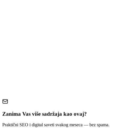
How to Calculate Real ROI
Time and Labor Savings
Captured and Qualified Leads
Higher Conversion Rates
After-Hours Coverage
Getting the Most Value From Your Investment
Is an AI Chatbot Right for Your Business?
Conclusion
AI chatbots
small business
customer support
lead generation
automation ROI
website conversion
Zanima Vas više sadržaja kao ovaj?
Praktični SEO i digital saveti svakog meseca — bez spama.