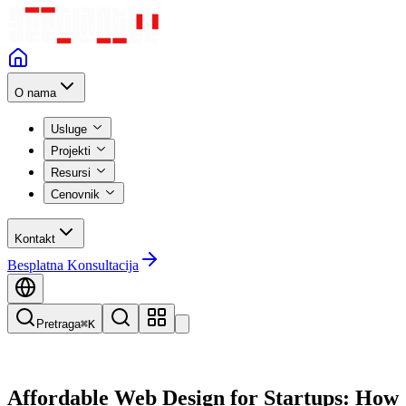
O nama
Usluge
Projekti
Resursi
Cenovnik
Kontakt
Besplatna Konsultacija
Pretraga
⌘K
Affordable Web Design for Startups: How