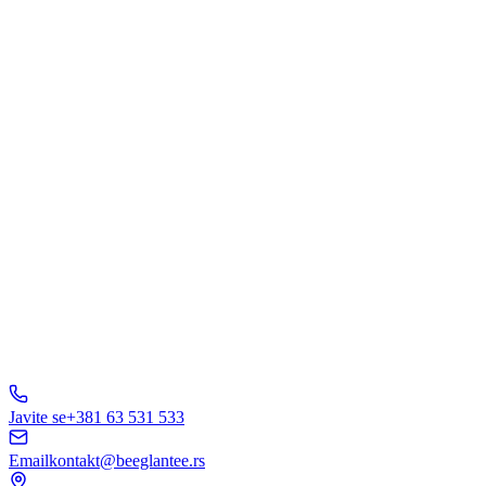
Šta Vas interesuje?
Web Dizajn
Brending
Marketing
E-Commerce
AI Rešenja
Ostalo
Pošaljite Upit
A
B
C
D
150+ biznisa
nam veruje
5.0
Javite se
+381 63 531 533
Email
kontakt@beeglantee.rs