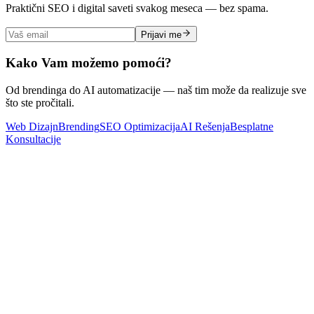
Praktični SEO i digital saveti svakog meseca — bez spama.
Prijavi me
Kako Vam možemo pomoći?
Od brendinga do AI automatizacije — naš tim može da realizuje sve
što ste pročitali.
Web Dizajn
Brending
SEO Optimizacija
AI Rešenja
Besplatne
Konsultacije
Web Dizajn
Kako izabrati firmu za izradu sajta u Srbiji (i koliko to zaista
košta)
Pročitaj Više