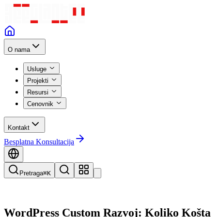
O nama
Usluge
Projekti
Resursi
Cenovnik
Kontakt
Besplatna Konsultacija
Pretraga
⌘K
WordPress Custom Razvoj: Koliko Košta