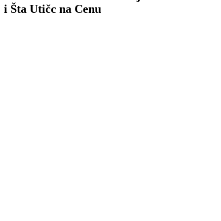
i Šta Utičc na Cenu
TL;DR
WordPress
koliko to košta
WordPress Custom Razvoj
WordPress custom razvoj
WordPress