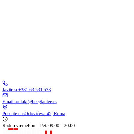
Pošaljite Upit
A
B
C
D
150+ biznisa
nam veruje
5.0
Javite se
+381 63 531 533
Email
kontakt@beeglantee.rs
Posetite nas
Orlovićeva 45, Ruma
Radno vreme
Pon – Pet: 09:00 – 20:00