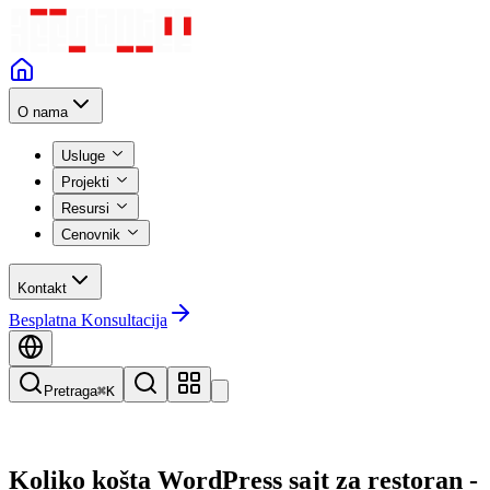
O nama
Usluge
Projekti
Resursi
Cenovnik
Kontakt
Besplatna Konsultacija
Pretraga
⌘K
Koliko košta WordPress sajt za restoran -