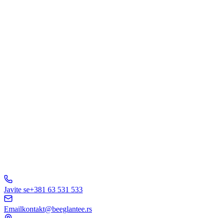
Šta Vas interesuje?
Web Dizajn
Brending
Marketing
E-Commerce
AI Rešenja
Ostalo
Pošaljite Upit
A
B
C
D
150+ biznisa
nam veruje
5.0
Javite se
+381 63 531 533
Email
kontakt@beeglantee.rs