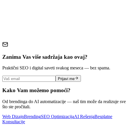
wordpress sajt
restoran sajt
cena sajta
troškovi
web dizajn
ugostiteljstvo
online prisustvo
Zanima Vas više sadržaja kao ovaj?
Praktični SEO i digital saveti svakog meseca — bez spama.
Prijavi me
Kako Vam možemo pomoći?
Od brendinga do AI automatizacije — naš tim može da realizuje sve
što ste pročitali.
Web Dizajn
Brending
SEO Optimizacija
AI Rešenja
Besplatne
Konsultacije