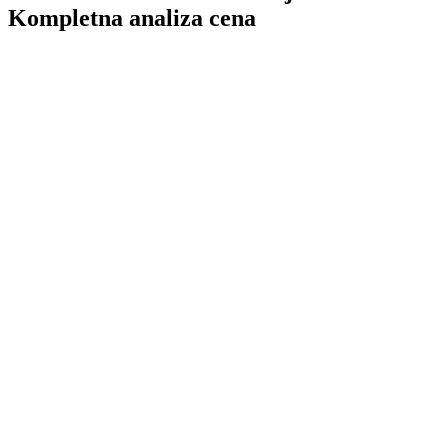
Kompletna analiza cena
TL;DR
kvalitetan online
identitet
WordPress
WordPress