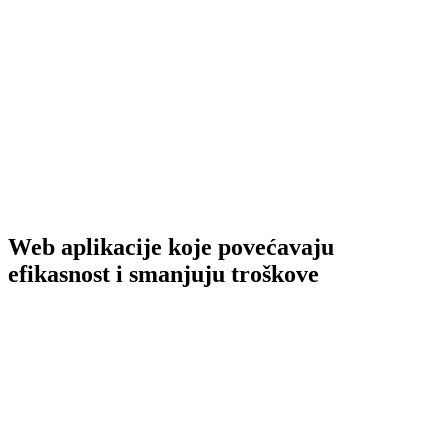
Usluge
Web Development
Web aplikacije koje povećavaju
efikasnost i smanjuju troškove
Prva 3 meseca
potpuno besplatno