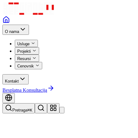
O nama
Usluge
Projekti
Resursi
Cenovnik
Kontakt
Besplatna Konsultacija
Pretraga
⌘K