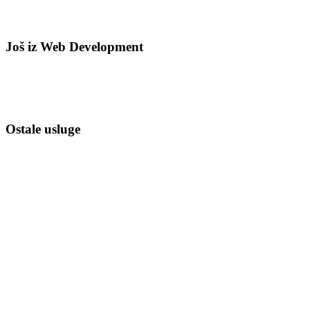
Još iz
Web Development
Ostale usluge
Izrada Web Sajtova
Web Dizajn
Vizuelni Identitet
Brending