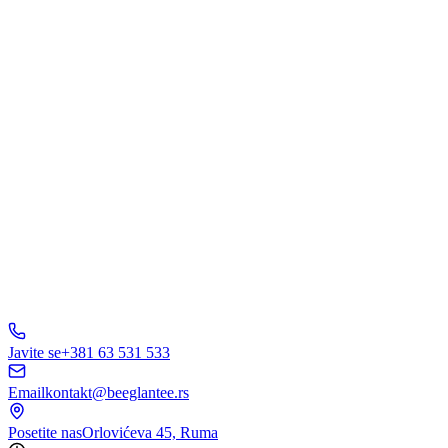
Šta Vas interesuje?
Web Dizajn
Brending
Marketing
E-Commerce
AI Rešenja
Ostalo
Pošaljite Upit
A
B
C
D
150+ biznisa
nam veruje
5.0
Javite se
+381 63 531 533
Email
kontakt@beeglantee.rs
Posetite nas
Orlovićeva 45, Ruma