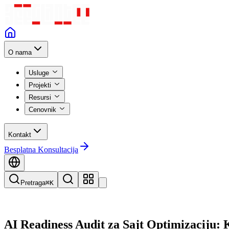
O nama
Usluge
Projekti
Resursi
Cenovnik
Kontakt
Besplatna Konsultacija
Pretraga
⌘K
AI Readiness Audit za Sajt Optimizaciju: