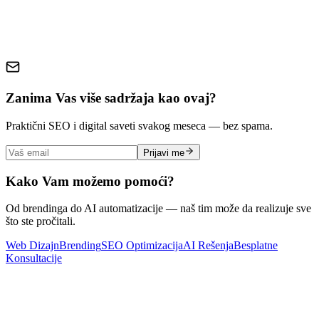
Zanima Vas više sadržaja kao ovaj?
Praktični SEO i digital saveti svakog meseca — bez spama.
Prijavi me
Kako Vam možemo pomoći?
Od brendinga do AI automatizacije — naš tim može da realizuje sve
što ste pročitali.
Web Dizajn
Brending
SEO Optimizacija
AI Rešenja
Besplatne
Konsultacije