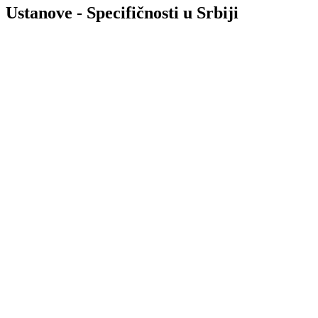
Ustanove - Specifičnosti u Srbiji
TL;DR
Vizuelni identitet
komercijanih brendova