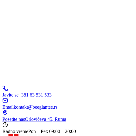
Pošaljite Upit
A
B
C
D
150+ biznisa
nam veruje
5.0
Javite se
+381 63 531 533
Email
kontakt@beeglantee.rs
Posetite nas
Orlovićeva 45, Ruma
Radno vreme
Pon – Pet: 09:00 – 20:00