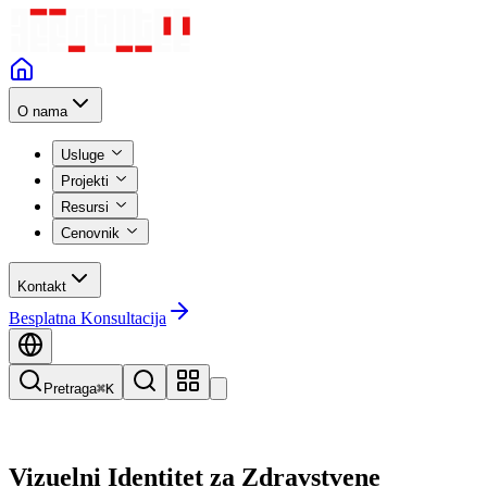
O nama
Usluge
Projekti
Resursi
Cenovnik
Kontakt
Besplatna Konsultacija
Pretraga
⌘K
Vizuelni Identitet za Zdravstvene