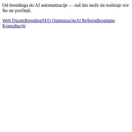
Od brendinga do AI automatizacije — naš tim može da realizuje sve
što ste pročitali.
Web Dizajn
Brending
SEO Optimizacija
AI Rešenja
Besplatne
Konsultacije
Marketing
Digitalni Marketing u Novom Sadu i Gradovima Srbije: Vodič
za Mala Preduzeća
Pročitaj Više
AI & Automatizacija
AI Agenti i robots.txt: Kako da kontrolišete pristup Vašem sajtu
Pročitaj Više
SEO