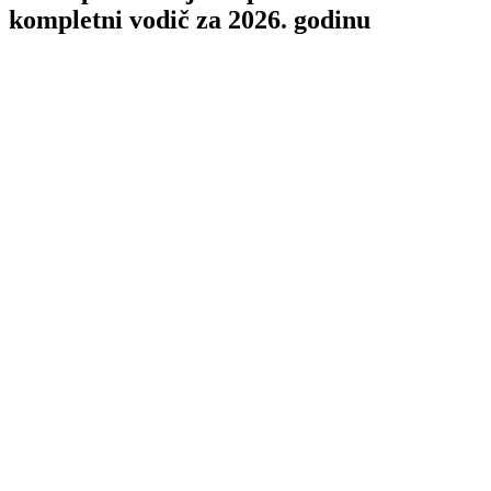
kompletni vodič za 2026. godinu
TL;DR
SEO optimizacija
SEO optimizacija
SEO