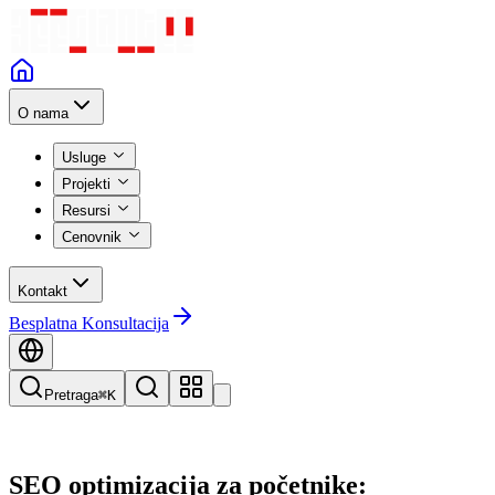
O nama
Usluge
Projekti
Resursi
Cenovnik
Kontakt
Besplatna Konsultacija
Pretraga
⌘K
SEO optimizacija za početnike: