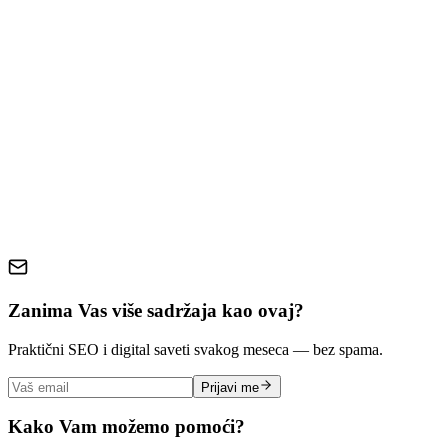
AI i budućnost SEO optimizacije
Merenje i praćenje SEO performansi
Zaključak
SEO optimizacija
početnici
Google
keyword research
on-page
SEO
tehnička optimizacija
sadržaj
2026
Zanima Vas više sadržaja kao ovaj?
Praktični SEO i digital saveti svakog meseca — bez spama.
Prijavi me
Kako Vam možemo pomoći?