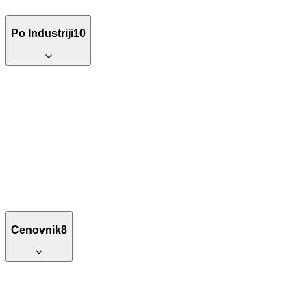
Po Industriji
10
Cenovnik
8