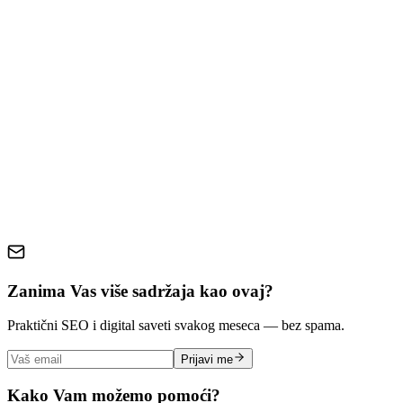
Sigurnosne Funkcionalnosti
Analitika i Praćenje Performansi
Sadržaj i Multimedija
Zaključak
funkcionalnosti sajta
poslovni sajt
web dizajn
korisničko
iskustvo
konverzija
mobilna optimizacija
Zanima Vas više sadržaja kao ovaj?
Praktični SEO i digital saveti svakog meseca — bez spama.
Prijavi me
Kako Vam možemo pomoći?