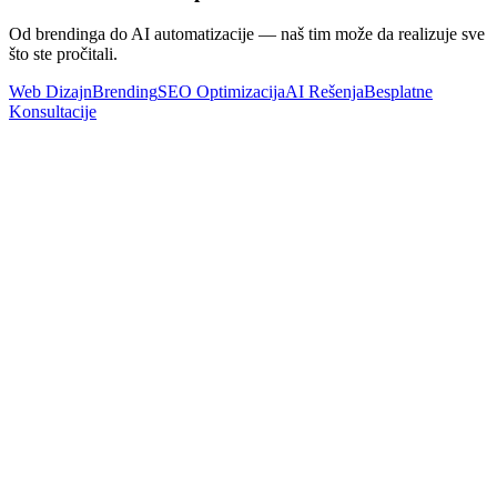
Od brendinga do AI automatizacije — naš tim može da realizuje sve
što ste pročitali.
Web Dizajn
Brending
SEO Optimizacija
AI Rešenja
Besplatne
Konsultacije
Web Development
Spora učitavanja sajta i odlazak posetilaca: Kako da rešite ovaj
problem u 2026.
Pročitaj Više
Web Dizajn
Brzina sajta i konverzije korisnika: Kako sekunde odlučuju o
prodaji
Pročitaj Više