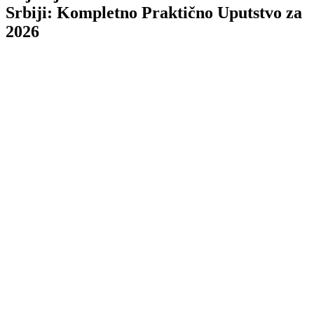
Srbiji: Kompletno Praktično Uputstvo za
2026
TL;DR
Lokalni Biznis
lokalni biznis