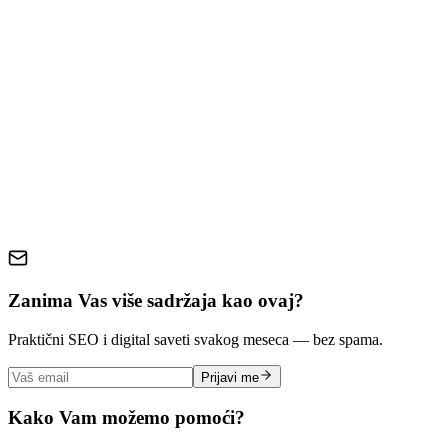
Prioritizacija Alata Prema Budžetu
Merenje ROI Vaše SEO Investicije
Zaključak: Vaš Put Do Lokalne SEO Dominacije
SEO alati
lokalni SEO
Google My Business
Srbija
digitalni
marketing
male firme
online marketing
lokalne pretrage
Zanima Vas više sadržaja kao ovaj?
Praktični SEO i digital saveti svakog meseca — bez spama.
Prijavi me
Kako Vam možemo pomoći?