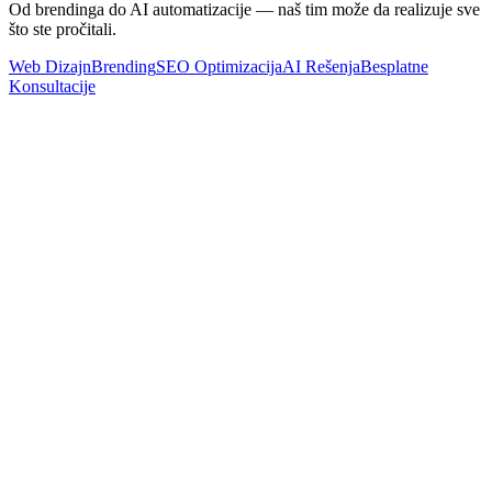
Od brendinga do AI automatizacije — naš tim može da realizuje sve
što ste pročitali.
Web Dizajn
Brending
SEO Optimizacija
AI Rešenja
Besplatne
Konsultacije
Marketing
Digitalni Marketing u Novom Sadu i Gradovima Srbije: Vodič
za Mala Preduzeća
Pročitaj Više
AI & Automatizacija
AI Agenti i robots.txt: Kako da kontrolišete pristup Vašem sajtu
Pročitaj Više
SEO