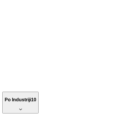
Po Industriji
10