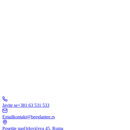
Šta Vas interesuje?
Web Dizajn
Brending
Marketing
E-Commerce
AI Rešenja
Ostalo
Pošaljite Upit
A
B
C
D
150+ biznisa
nam veruje
5.0
Javite se
+381 63 531 533
Email
kontakt@beeglantee.rs
Posetite nas
Orlovićeva 45, Ruma