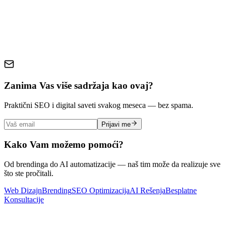
planiranje
Zanima Vas više sadržaja kao ovaj?
Praktični SEO i digital saveti svakog meseca — bez spama.
Prijavi me
Kako Vam možemo pomoći?
Od brendinga do AI automatizacije — naš tim može da realizuje sve
što ste pročitali.
Web Dizajn
Brending
SEO Optimizacija
AI Rešenja
Besplatne
Konsultacije