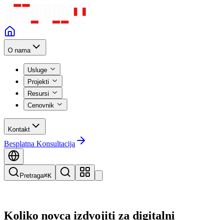
O nama
Usluge
Projekti
Resursi
Cenovnik
Kontakt
Besplatna Konsultacija
Pretraga
⌘K
Koliko novca izdvojiti za digitalni