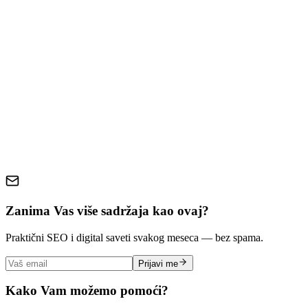
Korisničko Iskustvo na Mobilnim Uređajima
Testiranje i Monitoring Mobilne Performance
Zaključak
mobilna optimizacija
responsive dizajn
mobile-first
brzina sajta
UX
Core Web Vitals
mobilno SEO
Zanima Vas više sadržaja kao ovaj?
Praktični SEO i digital saveti svakog meseca — bez spama.
Prijavi me
Kako Vam možemo pomoći?