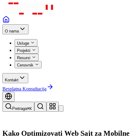
O nama
Usluge
Projekti
Resursi
Cenovnik
Kontakt
Besplatna Konsultacija
Pretraga
⌘K
Kako Optimizovati Web Sajt za Mobilne