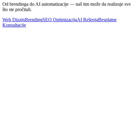
Od brendinga do AI automatizacije — naš tim može da realizuje sve
što ste pročitali.
Web Dizajn
Brending
SEO Optimizacija
AI Rešenja
Besplatne
Konsultacije
Marketing
Digitalni Marketing u Novom Sadu i Gradovima Srbije: Vodič
za Mala Preduzeća
Pročitaj Više
AI & Automatizacija
AI Agenti i robots.txt: Kako da kontrolišete pristup Vašem sajtu
Pročitaj Više
SEO