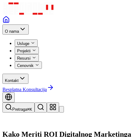
O nama
Usluge
Projekti
Resursi
Cenovnik
Kontakt
Besplatna Konsultacija
Pretraga
⌘K
Kako Meriti ROI Digitalnog Marketinga