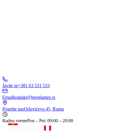
Pošaljite Upit
A
B
C
D
150+ biznisa
nam veruje
5.0
Javite se
+381 63 531 533
Email
kontakt@beeglantee.rs
Posetite nas
Orlovićeva 45, Ruma
Radno vreme
Pon – Pet: 09:00 – 20:00