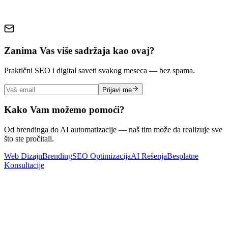
Zanima Vas više sadržaja kao ovaj?
Praktični SEO i digital saveti svakog meseca — bez spama.
Prijavi me
Kako Vam možemo pomoći?
Od brendinga do AI automatizacije — naš tim može da realizuje sve
što ste pročitali.
Web Dizajn
Brending
SEO Optimizacija
AI Rešenja
Besplatne
Konsultacije