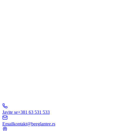
Šta Vas interesuje?
Web Dizajn
Brending
Marketing
E-Commerce
AI Rešenja
Ostalo
Pošaljite Upit
A
B
C
D
150+ biznisa
nam veruje
5.0
Javite se
+381 63 531 533
Email
kontakt@beeglantee.rs