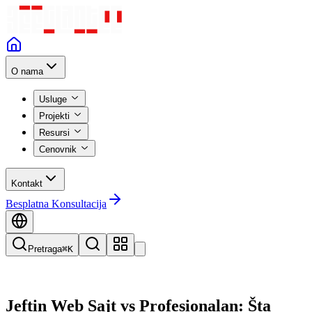
O nama
Usluge
Projekti
Resursi
Cenovnik
Kontakt
Besplatna Konsultacija
Pretraga
⌘K
Jeftin Web Sajt vs Profesionalan: Šta