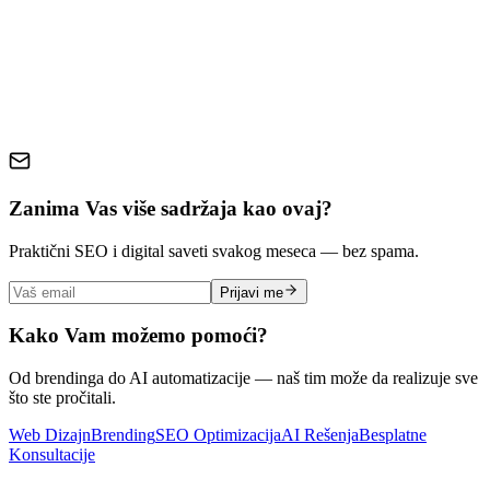
web sajt
profesionalni sajt
jeftini sajt
mala preduzeća
online
prisustvo
investicija
ROI
web dizajn
digitalno prisustvo
Zanima Vas više sadržaja kao ovaj?
Praktični SEO i digital saveti svakog meseca — bez spama.
Prijavi me
Kako Vam možemo pomoći?
Od brendinga do AI automatizacije — naš tim može da realizuje sve
što ste pročitali.
Web Dizajn
Brending
SEO Optimizacija
AI Rešenja
Besplatne
Konsultacije