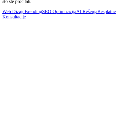
što ste pročitali.
Web Dizajn
Brending
SEO Optimizacija
AI Rešenja
Besplatne
Konsultacije
Web Development
Spora učitavanja sajta i odlazak posetilaca: Kako da rešite ovaj
problem u 2026.
Pročitaj Više
Web Dizajn
Brzina sajta i konverzije korisnika: Kako sekunde odlučuju o
prodaji
Pročitaj Više
Web Dizajn