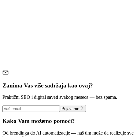
Kako da prepoznate dobru ponudu
Zaključak: investicija, ne trošak
izrada web sajta
cene sajtova
web dizajn
paketi
poslovanje
Zanima Vas više sadržaja kao ovaj?
Praktični SEO i digital saveti svakog meseca — bez spama.
Prijavi me
Kako Vam možemo pomoći?
Od brendinga do AI automatizacije — naš tim može da realizuje sve