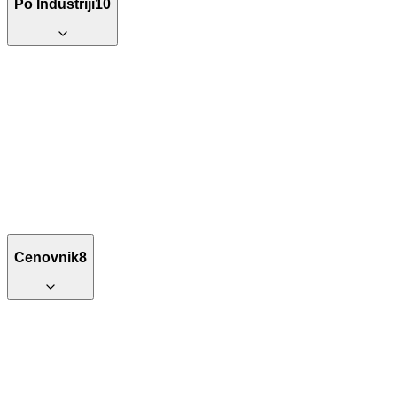
Po Industriji
10
Cenovnik
8