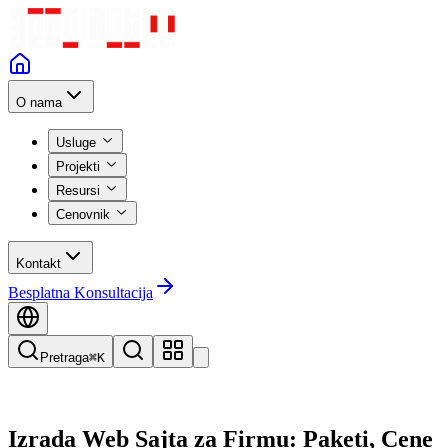
O nama
Usluge
Projekti
Resursi
Cenovnik
Kontakt
Besplatna Konsultacija
Pretraga
⌘K
Izrada Web Sajta za Firmu: Paketi, Cene