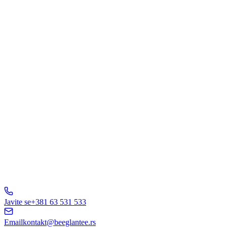
Šta Vas interesuje?
Web Dizajn
Brending
Marketing
E-Commerce
AI Rešenja
Ostalo
Pošaljite Upit
A
B
C
D
150+ biznisa
nam veruje
5.0
Javite se
+381 63 531 533
Email
kontakt@beeglantee.rs