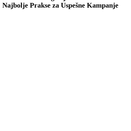
Najbolje Prakse za Uspešne Kampanje
TL;DR
Email marketing
digitalnih
marketing