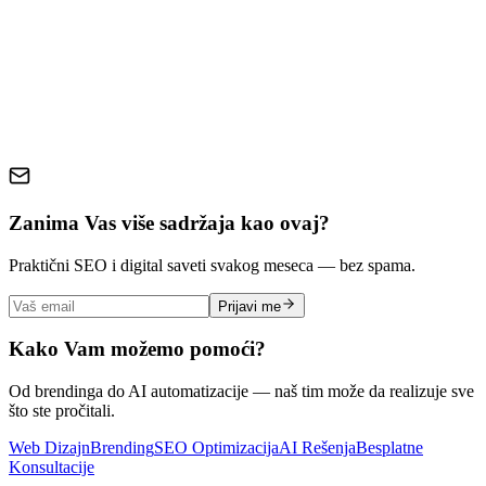
email marketing
digitalni marketing
konverzije
marketing
automatizacija
segmentacija
personalizacija
ROI
newsletter
Zanima Vas više sadržaja kao ovaj?
Praktični SEO i digital saveti svakog meseca — bez spama.
Prijavi me
Kako Vam možemo pomoći?
Od brendinga do AI automatizacije — naš tim može da realizuje sve
što ste pročitali.
Web Dizajn
Brending
SEO Optimizacija
AI Rešenja
Besplatne
Konsultacije