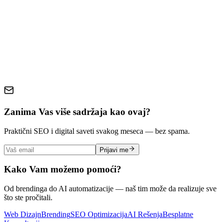
chatbot integracija
online prodavnice
AI chat botovi
e-
commerce automatizacija
korisnička podrška
konverzija
WooCommerce
Shopify
Zanima Vas više sadržaja kao ovaj?
Praktični SEO i digital saveti svakog meseca — bez spama.
Prijavi me
Kako Vam možemo pomoći?
Od brendinga do AI automatizacije — naš tim može da realizuje sve
što ste pročitali.
Web Dizajn
Brending
SEO Optimizacija
AI Rešenja
Besplatne