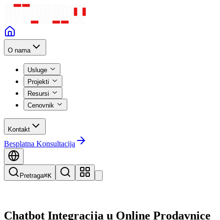
O nama
Usluge
Projekti
Resursi
Cenovnik
Kontakt
Besplatna Konsultacija
Pretraga
⌘K
Chatbot Integracija u Online Prodavnice