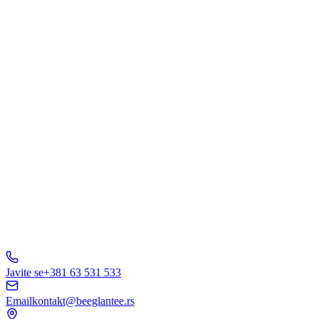
Šta Vas interesuje?
Web Dizajn
Brending
Marketing
E-Commerce
AI Rešenja
Ostalo
Pošaljite Upit
A
B
C
D
150+ biznisa
nam veruje
5.0
Javite se
+381 63 531 533
Email
kontakt@beeglantee.rs