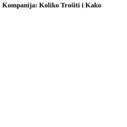
Kompanija: Koliko Trošiti i Kako
TL;DR