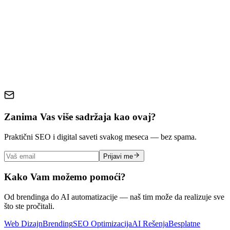
društvene mreže
budžet
mala kompanija
digitalni marketing
oglašavanje
ROI
marketing strategija
Zanima Vas više sadržaja kao ovaj?
Praktični SEO i digital saveti svakog meseca — bez spama.
Prijavi me
Kako Vam možemo pomoći?
Od brendinga do AI automatizacije — naš tim može da realizuje sve
što ste pročitali.
Web Dizajn
Brending
SEO Optimizacija
AI Rešenja
Besplatne