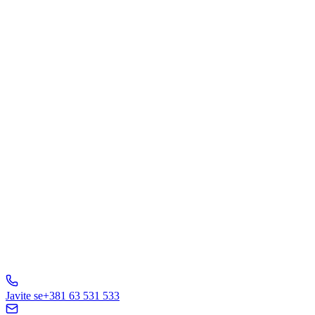
Popunite formu i javićemo Vam se u roku od 24h.
Šta Vas interesuje?
Web Dizajn
Brending
Marketing
E-Commerce
AI Rešenja
Ostalo
Pošaljite Upit
A
B
C
D
150+ biznisa
nam veruje
5.0
Javite se
+381 63 531 533