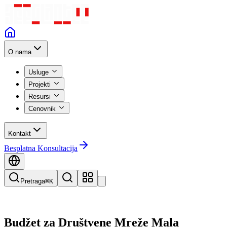
O nama
Usluge
Projekti
Resursi
Cenovnik
Kontakt
Besplatna Konsultacija
Pretraga
⌘K
Budžet za Društvene Mreže Mala