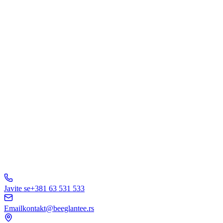
Šta Vas interesuje?
Web Dizajn
Brending
Marketing
E-Commerce
AI Rešenja
Ostalo
Pošaljite Upit
A
B
C
D
150+ biznisa
nam veruje
5.0
Javite se
+381 63 531 533
Email
kontakt@beeglantee.rs