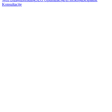
Konsultacije
SEO
Zero-Click Pretraga: Strategija Sadržaja za AI Alatke
Pročitaj Više
SEO
Schema Markup i strukturirani podaci: Vodič za male firme
Pročitaj Više
SEO
Kako postaviti llms.txt za bolju vidljivost u ChatGPT i Gemini
Pročitaj Više