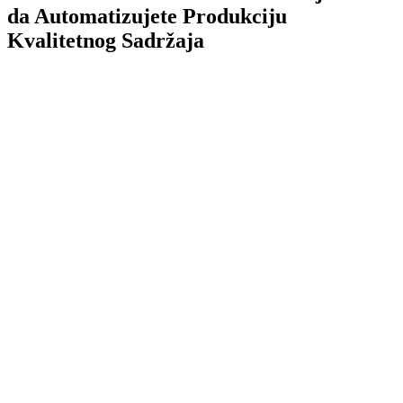
da Automatizujete Produkciju
Kvalitetnog Sadržaja
TL;DR
AI Alati