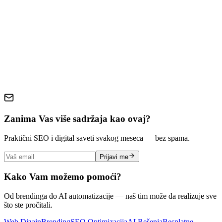
AI alati
SEO content
kreiranje sadržaja
automatizacija
content
marketing
veštačka inteligencija
digitalni marketing
Zanima Vas više sadržaja kao ovaj?
Praktični SEO i digital saveti svakog meseca — bez spama.
Prijavi me
Kako Vam možemo pomoći?
Od brendinga do AI automatizacije — naš tim može da realizuje sve
što ste pročitali.
Web Dizajn
Brending
SEO Optimizacija
AI Rešenja
Besplatne