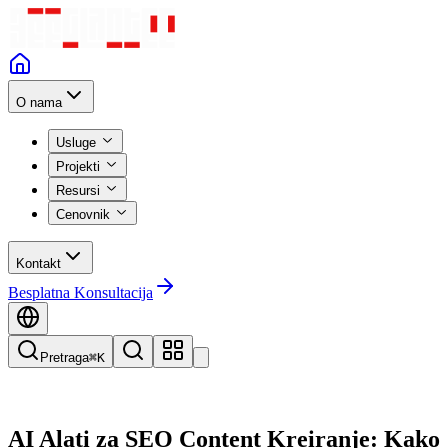
O nama
Usluge
Projekti
Resursi
Cenovnik
Kontakt
Besplatna Konsultacija
Pretraga
⌘K
AI Alati za SEO Content Kreiranje: Kako