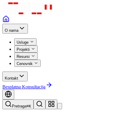
O nama
Usluge
Projekti
Resursi
Cenovnik
Kontakt
Besplatna Konsultacija
Pretraga
⌘K